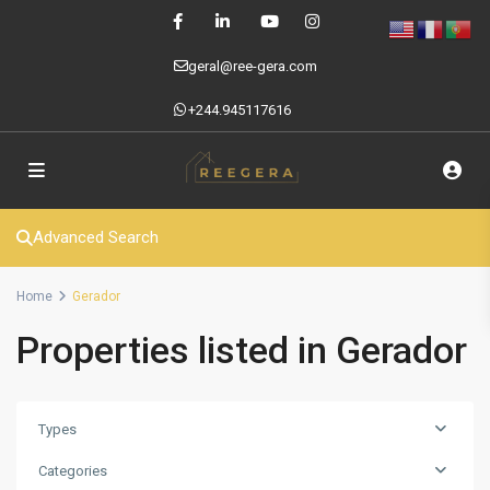
geral@ree-gera.com
+244.945117616
Advanced Search
Home
Gerador
Properties listed in Gerador
Types
Categories