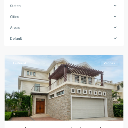
States
Cities
Areas
Default
Talatona
,
Luanda
Featured
Vendas