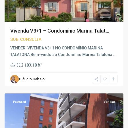
Vivenda V3+1 – Condomínio Marina Talat...
SOB CONSULTA
VENDER: VIVENDA V3+1 NO CONDOMÍNIO MARINA
TALATONA Bem-vindo ao Condomínio Marina Talatona
...
Ilha
2
3
183.18 ft
de
Luanda
,
Cláudio Cabalo
Ingombotas
,
Luanda
Featured
Vendas