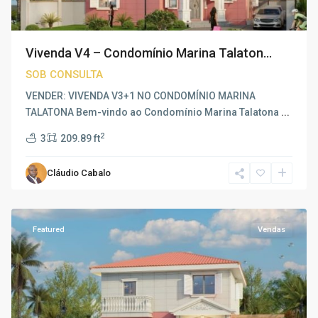
Vivenda V4 – Condomínio Marina Talaton...
SOB CONSULTA
VENDER: VIVENDA V3+1 NO CONDOMÍNIO MARINA
TALATONA Bem-vindo ao Condomínio Marina Talatona
...
2
3
209.89 ft
Cláudio Cabalo
Talatona
,
Luanda
Featured
Vendas