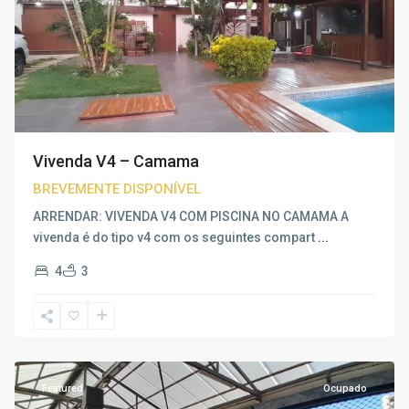
Vivenda V4 – Camama
BREVEMENTE DISPONÍVEL
ARRENDAR: VIVENDA V4 COM PISCINA NO CAMAMA A
vivenda é do tipo v4 com os seguintes compart
...
Estrada
4
3
principal
do
Patriota
,
Luanda
Featured
Ocupado