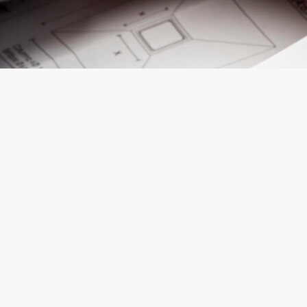
A avaliação imobiliária é o pilar fundamental de qualquer transação
segura no mercado de propriedades. Mais do que um simples
“palpite” sobre o preço de um imóvel, trata-se de um processo
técnico, analítico e rigoroso que visa determinar o valor de mercado
de um ativo em uma determinada data e contexto geográfico.
O que é a Avaliação
Imobiliária?
A avaliação imobiliária é a determinação técnica do valor de um
imóvel, realizada por profissionais qualificados (geralmente
engenheiros, arquitetos ou peritos avaliadores certificados). Ela
baseia-se em normas técnicas específicas que garantem que o