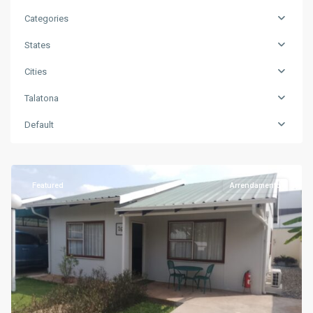
Categories
States
Cities
Talatona
Default
Talatona
,
Luanda
Featured
Arrendamento