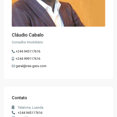
Cláudio Cabalo
Consultor Imobiliário
+244.945117616
+244.999117616
geral@ree-gera.com
Contato
Talatona, Luanda
+244.945117616