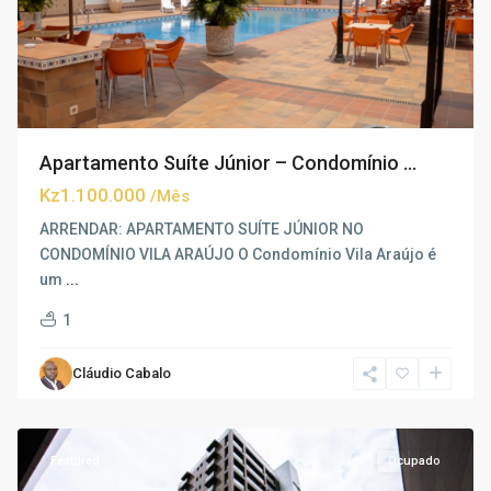
Apartamento Suíte Júnior – Condomínio ...
Kz1.100.000
/Mês
ARRENDAR: APARTAMENTO SUÍTE JÚNIOR NO
CONDOMÍNIO VILA ARAÚJO O Condomínio Vila Araújo é
um
...
1
Cláudio Cabalo
Talatona
,
Luanda
Featured
Ocupado