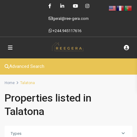
geral@ree-gera.com
+244.945117616
Advanced Search
Home
Talatona
Properties listed in
Talatona
Types