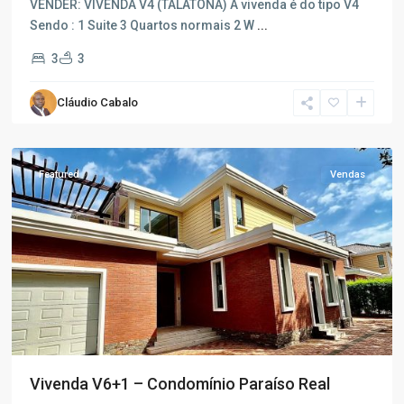
VENDER: VIVENDA V4 (TALATONA) A vivenda é do tipo V4
Sendo : 1 Suite 3 Quartos normais 2 W
...
3
3
Talatona
,
Cláudio Cabalo
Talatona
,
Luanda
Featured
Vendas
Vivenda V6+1 – Condomínio Paraíso Real