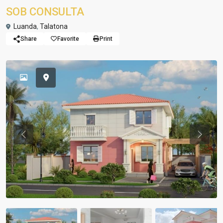
SOB CONSULTA
Luanda
,
Talatona
Share
Favorite
Print
Previous
Previou