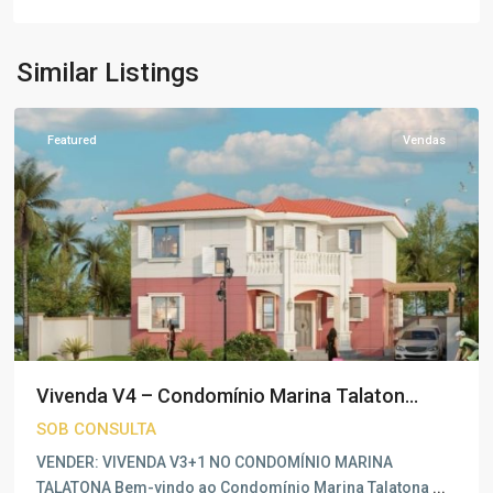
Talatona
,
Similar Listings
Luanda
Featured
Vendas
Vivenda V4 – Condomínio Marina Talaton...
SOB CONSULTA
VENDER: VIVENDA V3+1 NO CONDOMÍNIO MARINA
TALATONA Bem-vindo ao Condomínio Marina Talatona
...