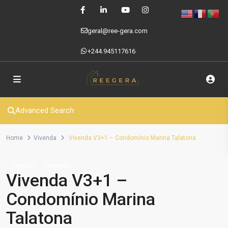
geral@ree-gera.com
+244.945117616
Advanced Search
Home
Vivenda
Vivenda V3+1 – Condomínio Marina Talatona
Vendas
Vivenda
Vivenda V3+1 –
Condomínio Marina
Talatona