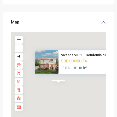
Map
Vivenda V3+1 – Condomínio Mari...
SOB CONSULTA
2
3 BA
183.18 ft
·
·