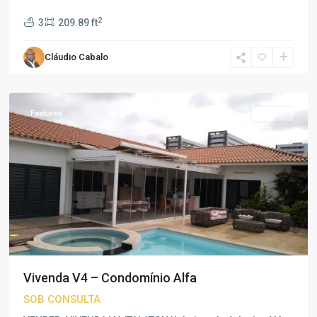
2
3
209.89 ft
Talatona
,
Cláudio Cabalo
Talatona
,
Luanda
Featured
Vendas
Vivenda V4 – Condomínio Alfa
SOB CONSULTA