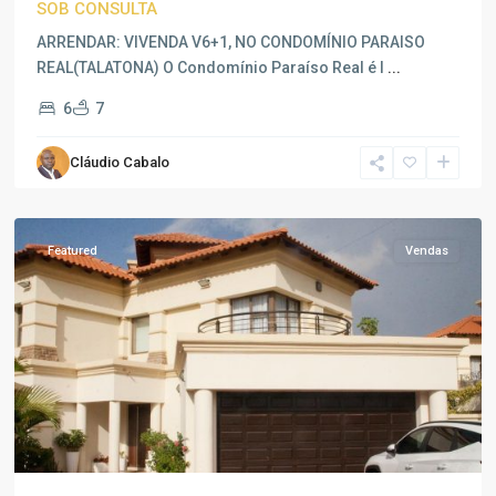
SOB CONSULTA
ARRENDAR: VIVENDA V6+1, NO CONDOMÍNIO PARAISO
REAL(TALATONA) O Condomínio Paraíso Real é l
...
6
7
Belas
,
Cláudio Cabalo
Talatona
,
Luanda
Featured
Vendas