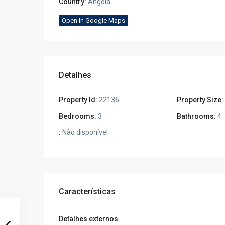
Country:
Angola
Open In Google Maps
Detalhes
Property Id:
22136
Property Size:
Bedrooms:
3
Bathrooms:
4
:
Não disponível
Características
Detalhes externos