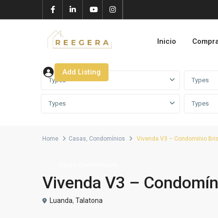
Inicio
Compr
Add Listing
Types
Types
Types
Types
Home
Casas
,
Condomínios
Vivenda V3 – Condomínio Bris
,
Casas
Condomínios
Vivenda V3 – Condomíni
Luanda
,
Talatona