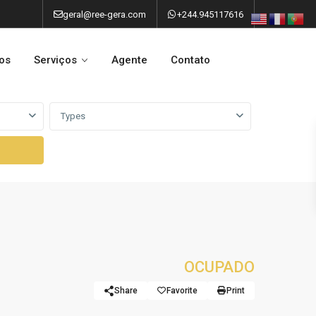
geral@ree-gera.com
+244.945117616
os
Serviços
Agente
Contato
Types
OCUPADO
Share
Favorite
Print