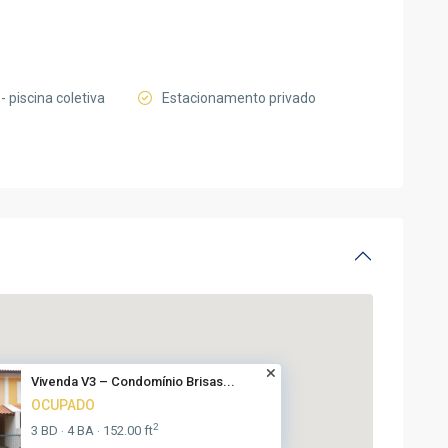
- piscina coletiva
Estacionamento privado
Vivenda V3 – Condomínio Brisas...
OCUPADO
2
3 BD
4 BA
152.00 ft
·
·