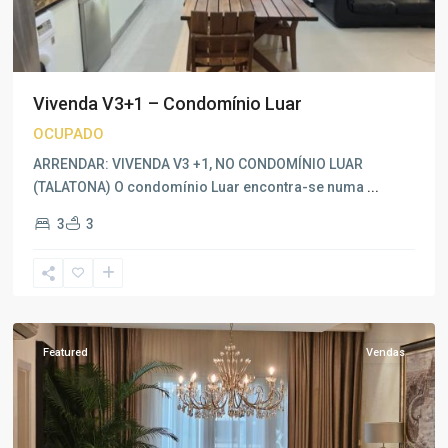
Vivenda V3+1 – Condomínio Luar
OCUPADO
ARRENDAR: VIVENDA V3 +1, NO CONDOMÍNIO LUAR
(TALATONA) O condomínio Luar encontra-se numa
...
3
3
Talatona
,
Luanda
Featured
Vendas