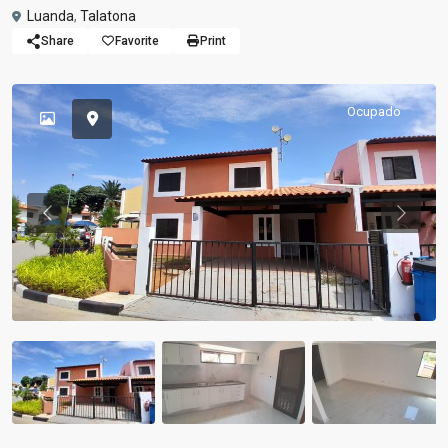
Luanda
,
Talatona
Share
Favorite
Print
Ocupado
Previous
Previou