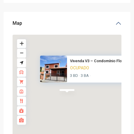
Map
Vivenda V3 – Condomínio Flores...
OCUPADO
3 BD
3 BA
·
·