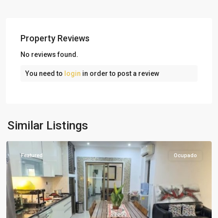
Property Reviews
No reviews found.
You need to
login
in order to post a review
Talatona
,
Similar Listings
Luanda
Featured
Ocupado