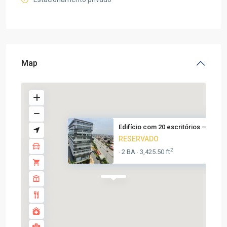
Map
Edifício com 20 escritórios – ...
RESERVADO
2
2 BA
3,425.50 ft
·
·