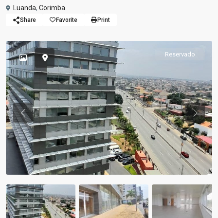
Luanda
,
Corimba
Share
Favorite
Print
Reservado
Previous
Previou