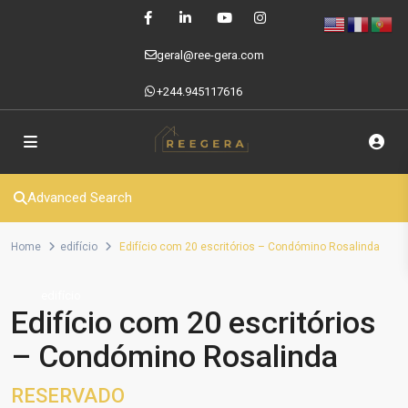
geral@ree-gera.com
+244.945117616
Advanced Search
Home
edifício
Edifício com 20 escritórios – Condómino Rosalinda
edifício
Edifício com 20 escritórios
– Condómino Rosalinda
RESERVADO