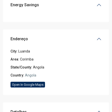
Energy Savings
Endereço
City:
Luanda
Area:
Corimba
State/County:
Angola
Country:
Angola
Open In Google Maps
Detalhes