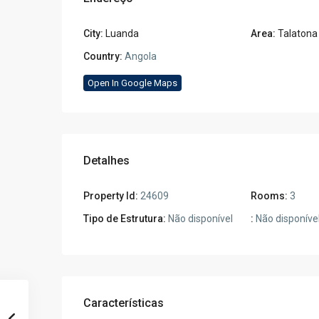
City:
Luanda
Area:
Talatona
Country:
Angola
Open In Google Maps
Detalhes
Property Id:
24609
Rooms:
3
Tipo de Estrutura:
Não disponível
:
Não disponíve
Características