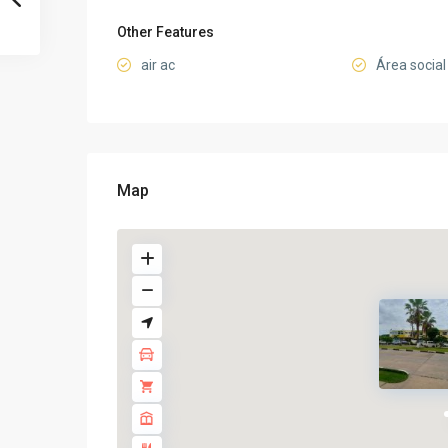
Other Features
air ac
Área social 
Map