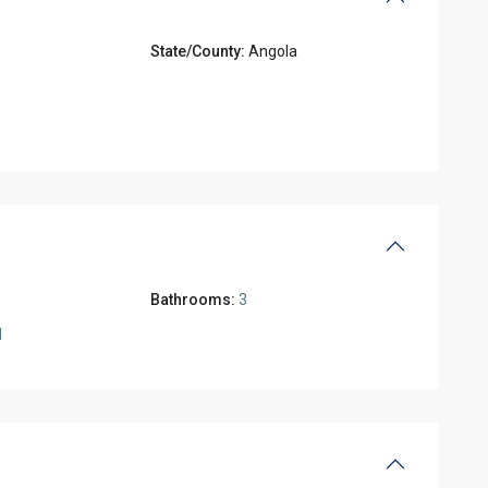
State/County:
Angola
Bathrooms:
3
l