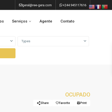
geral@ree-gera.com
+244.945117616
os
Serviços
Agente
Contato
Types
OCUPADO
Share
Favorite
Print