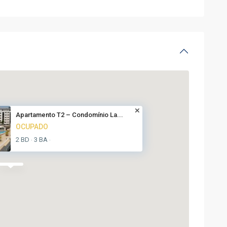
Apartamento T2 – Condomínio La...
OCUPADO
2 BD
3 BA
·
·