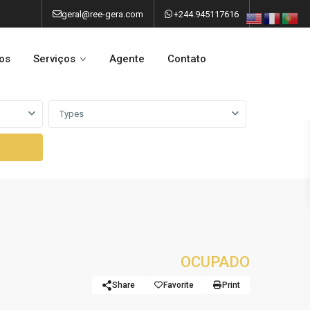
geral@ree-gera.com
+244.945117616
os
Serviços
Agente
Contato
Types
OCUPADO
Share
Favorite
Print