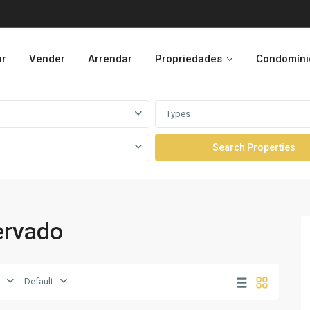
ar
Vender
Arrendar
Propriedades
Condomíni
Types
servado
Default
Talatona
,
11
Luanda