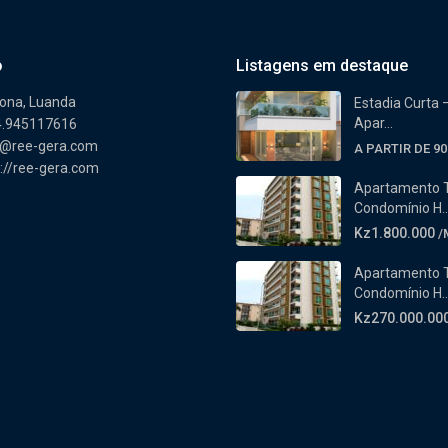
o
Listagens em destaque
tona, Luanda
Estadia Curta –
Apar...
.945117616
l@ree-gera.com
A PARTIR DE 90
://ree-gera.com
Apartamento 
Condomínio H..
Kz1.800.000
/
Apartamento 
Condomínio H..
Kz270.000.00