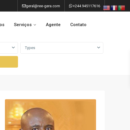
geral@ree-gera.com
+244.945117616
os
Serviços
Agente
Contato
Types