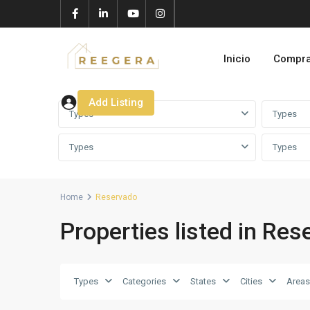
Inicio
Compr
Add Listing
Types
Types
Types
Types
Home
Reservado
Properties listed in Re
Types
Categories
States
Cities
Areas
Talatona
,
14
Luanda