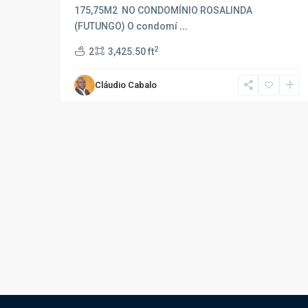
175,75M2 NO CONDOMÍNIO ROSALINDA
(FUTUNGO) O condomí
...
2
2
3,425.50 ft
Cláudio Cabalo