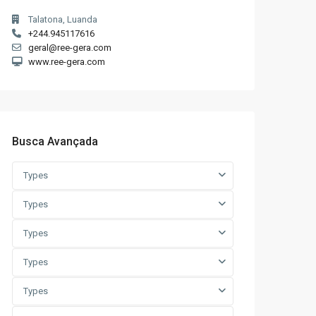
Talatona, Luanda
+244.945117616
geral@ree-gera.com
www.ree-gera.com
Busca Avançada
Types
Types
Types
Types
Types