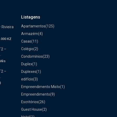
Listagens
Apartamentos
(125)
 Rivieira
Armazém
(4)
.000 KZ
Casas
(11)
Colégio
(2)
T2 –
.
Condomínios
(23)
Mês
Duplex
(1)
T2 –
Duplexes
(1)
.
edifício
(3)
0
Empreendimento Misto
(1)
Empreendimento
(9)
Escritórios
(26)
Guest House
(2)
Hotel