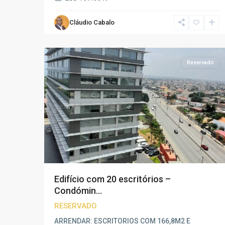
Cláudio Cabalo
Corimba
,
23
Luanda
Reservado
Edifício com 20 escritórios –
Condómin...
RESERVADO
ARRENDAR: ESCRITORIOS COM 166,8M2 E