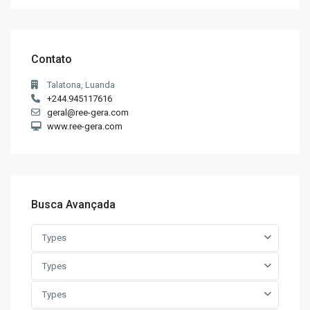
Contato
Talatona, Luanda
+244.945117616
geral@ree-gera.com
www.ree-gera.com
Busca Avançada
Types
Types
Types