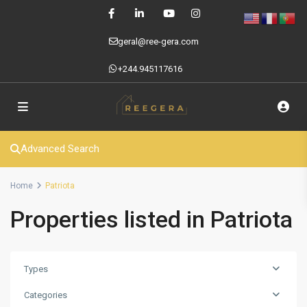
geral@ree-gera.com
+244.945117616
Advanced Search
Home
Patriota
Properties listed in Patriota
Types
Categories