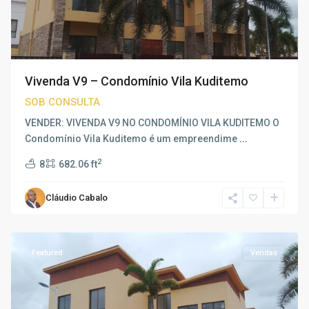
Vivenda V9 – Condomínio Vila Kuditemo
SOB CONSULTA
VENDER: VIVENDA V9 NO CONDOMÍNIO VILA KUDITEMO O
Condomínio Vila Kuditemo é um empreendime
...
2
8
682.06 ft
Cláudio Cabalo
Patriota
,
Luanda
Featured
Vendas