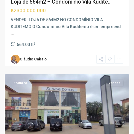
Loja de 564m2 – Condomínio Vila Kudite...
Kz300.000.000
VENDER: LOJA DE 564M2 NO CONDOMÍNIO VILA
KUDITEMO O Condomínio Vila Kuditemo é um empreend
...
2
564.00 ft
Cláudio Cabalo
Patriota
,
Luanda
Featured
Vendas