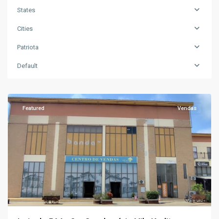
States
Cities
Patriota
Default
Patriota
,
Luanda
Featured
Vendas