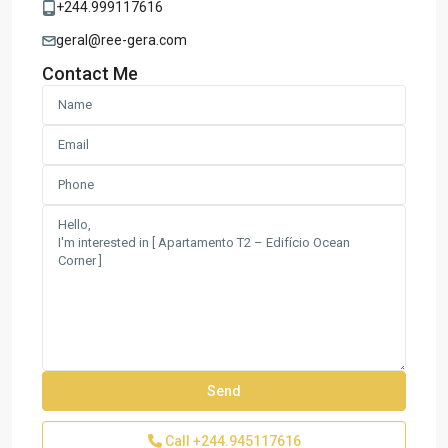
+244.999117616
geral@ree-gera.com
Contact Me
Call
+244.945117616