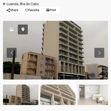
Luanda
,
Ilha do Cabo
Share
Favorite
Print
Previous
Previou