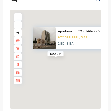
Map
Apartamento T2 – Edifício Ocea...
Kz2.900.000
/Mês
2 BD
3 BA
·
·
Kz2.9M