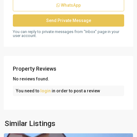
WhatsApp
You can reply to private messages from "Inbox" page in your
user account.
Property Reviews
No reviews found.
You need to
login
in order to post a review
Nova
Vida
,
Similar Listings
Luanda