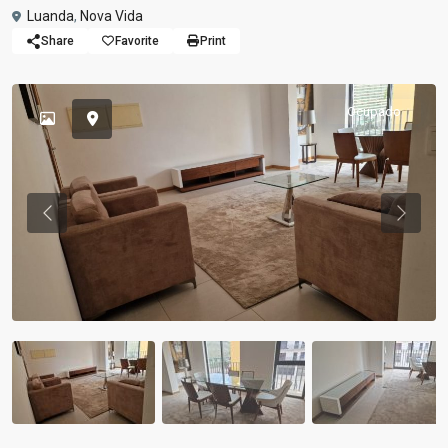
Luanda
,
Nova Vida
Share
Favorite
Print
Ocupado
Previous
Previou