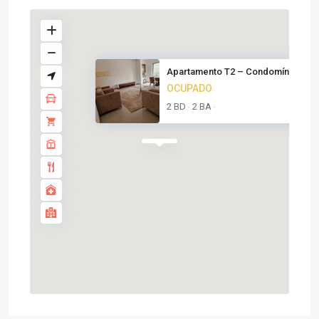
Apartamento T2 – Condomínio Li...
OCUPADO
2 BD
2 BA
·
·