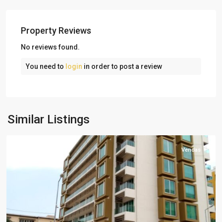
Property Reviews
No reviews found.
You need to
login
in order to post a review
Morro
Bento
,
Similar Listings
Luanda
Featured
Vendas