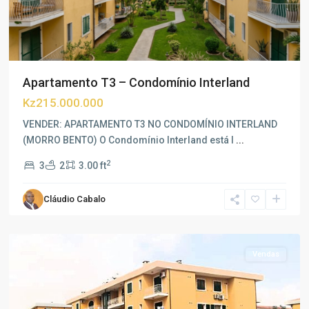
Apartamento T3 – Condomínio Interland
Kz215.000.000
VENDER: APARTAMENTO T3 NO CONDOMÍNIO INTERLAND
(MORRO BENTO) O Condomínio Interland está l
...
2
3
2
3.00 ft
Morro
Cláudio Cabalo
Bento
,
Luanda
Vendas