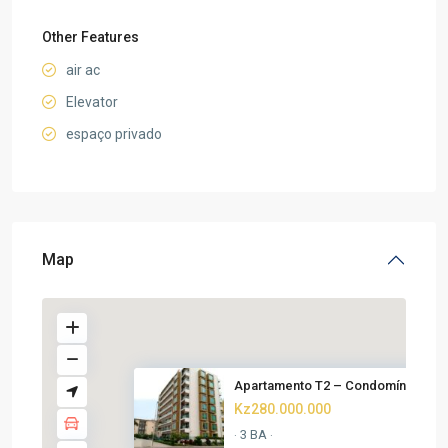
Other Features
air ac
Elevator
espaço privado
Map
Apartamento T2 – Condomínio Ho..
Kz280.000.000
3 BA
·
·