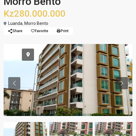
Morro Bento
Kz280.000.000
Luanda
,
Morro Bento
Share
Favorite
Print
Previous
Previou