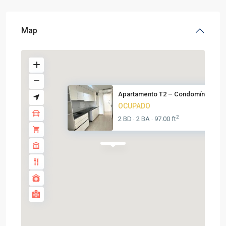
Map
Apartamento T2 – Condomínio Bo...
OCUPADO
2
2 BD
2 BA
97.00 ft
·
·