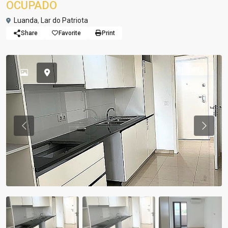
OCUPADO
Luanda
,
Lar do Patriota
Share
Favorite
Print
Ocupado
Previous
Previou