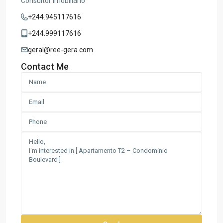
Consultor Imobiliário
+244.945117616
+244.999117616
geral@ree-gera.com
Contact Me