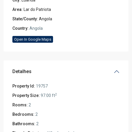
Area:
Lar do Patriota
State/County:
Angola
Country:
Angola
Open In Google Maps
Detalhes
Property Id:
19757
2
Property Size:
97.00 ft
Rooms:
2
Bedrooms:
2
Bathrooms:
2