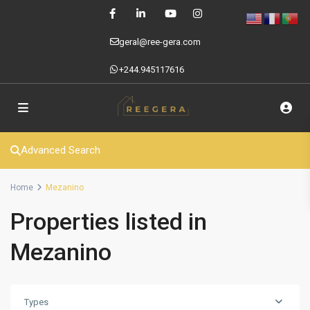
geral@ree-gera.com
+244.945117616
Advanced Search
Home
Mezanino
Properties listed in
Mezanino
Types