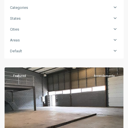
Categories
States
Cities
Areas
Morro
Default
Bento
,
Luanda
Featured
Arrendamento